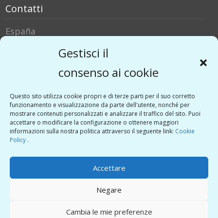
Contatti
España
Italia
Gestisci il
Social Media
consenso ai cookie
Twitter
Questo sito utilizza cookie propri e di terze parti per il suo corretto
funzionamento e visualizzazione da parte dell'utente, nonché per
Linkedin
mostrare contenuti personalizzati e analizzare il traffico del sito. Puoi
Vimeo
accettare o modificare la configurazione o ottenere maggiori
informazioni sulla nostra politica attraverso il seguente link:
Cookie
Policy
.
Guido Sicurella
Accettare
Negare
Politica sulla Privacy
Cambia le mie preferenze