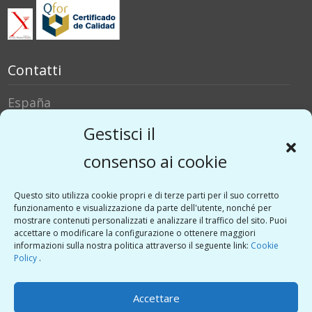
Contatti
España
Italia
Gestisci il
Social Media
consenso ai cookie
Twitter
Questo sito utilizza cookie propri e di terze parti per il suo corretto
funzionamento e visualizzazione da parte dell'utente, nonché per
Linkedin
mostrare contenuti personalizzati e analizzare il traffico del sito. Puoi
Vimeo
accettare o modificare la configurazione o ottenere maggiori
informazioni sulla nostra politica attraverso il seguente link:
Cookie
Policy
.
Guido Sicurella
Accettare