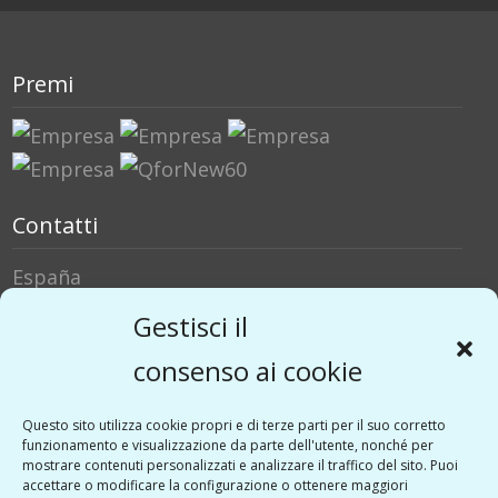
Premi
Contatti
España
Italia
Gestisci il
Social Media
consenso ai cookie
Twitter
Questo sito utilizza cookie propri e di terze parti per il suo corretto
funzionamento e visualizzazione da parte dell'utente, nonché per
Linkedin
mostrare contenuti personalizzati e analizzare il traffico del sito. Puoi
Vimeo
accettare o modificare la configurazione o ottenere maggiori